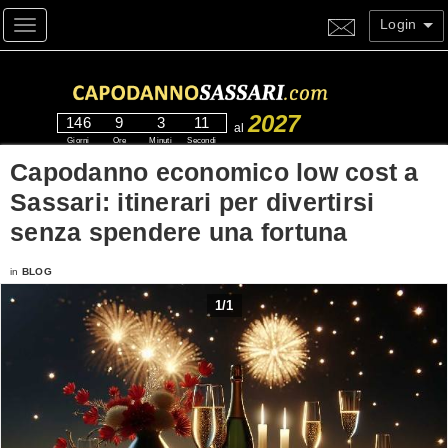
Login
Toggle navigation
2027
146
9
3
11
al
Giorni
Ore
Minuti
Secondi
Capodanno economico low cost a
Sassari: itinerari per divertirsi
senza spendere una fortuna
in
BLOG
1
/
1