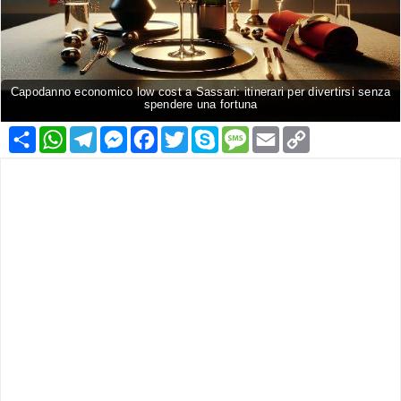
Capodanno economico low cost a Sassari: itinerari per divertirsi senza
spendere una fortuna
Condividi
WhatsApp
Telegram
Messenger
Facebook
Twitter
Skype
Message
Email
Copy
Link